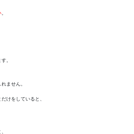
い
。
」
ます。
しれません。
とだけをしていると、
と、