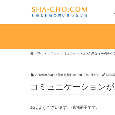
コ
ナ
ン
ビ
テ
ゲ
ン
ー
ツ
シ
へ
ョ
ス
ン
キ
に
ッ
移
HOME
コラム
コミュニケーションが馬なら手綱を引
プ
動
2018年9月3日
/ 最終更新日時 :
2018年9月6日
稲垣
コミュニケーションが
おはようございます。稲垣陽子です。