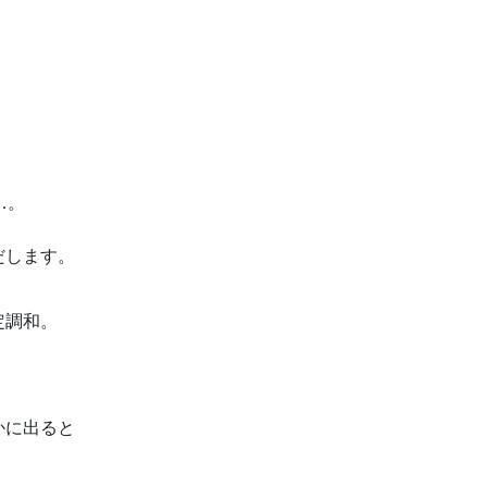
…。
だします。
、
定調和。
かに出ると