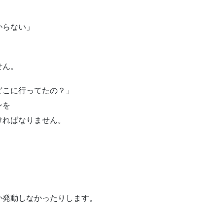
からない」
せん。
どこに行ってたの？」
ンを
ければなりません。
か発動しなかったりします。