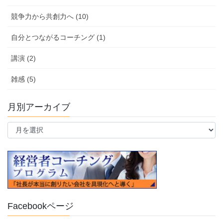
競争力から共創力へ (10)
自分とつながるコーチング (1)
講演 (2)
雑感 (5)
月別アーカイブ
月
別
ア
ー
カ
イ
ブ
Facebookページ