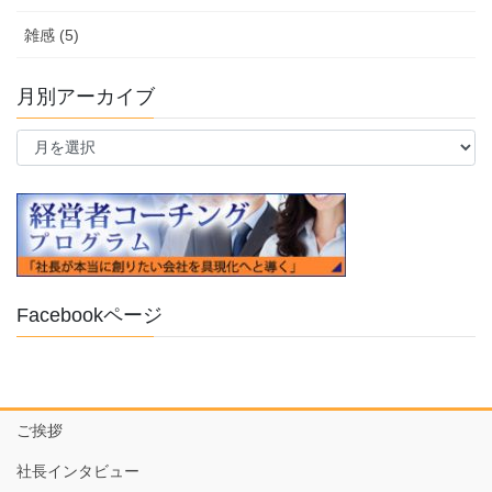
雑感 (5)
月別アーカイブ
月
別
ア
ー
カ
イ
ブ
Facebookページ
ご挨拶
社長インタビュー