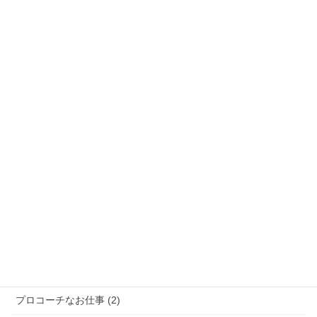
記事検索
カテゴリー
お知らせ (97)
グループコーチング (6)
コラム (12)
コーチングを受ける (17)
コーチングを学ぶ (11)
コーチング実例 (5)
プロコーチなお仕事 (2)